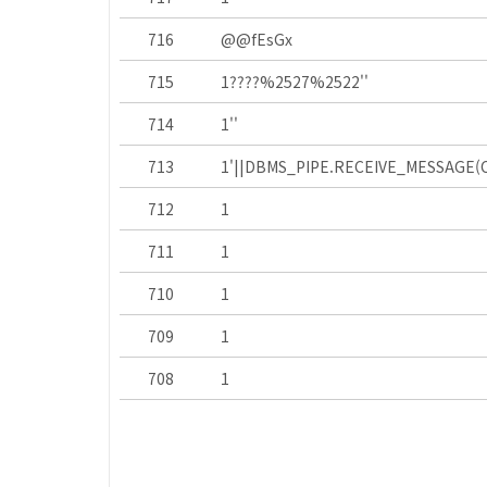
716
@@fEsGx
715
1????%2527%2522''
714
1''
713
1'||DBMS_PIPE.RECEIVE_MESSAGE(CH
712
1
711
1
710
1
709
1
708
1