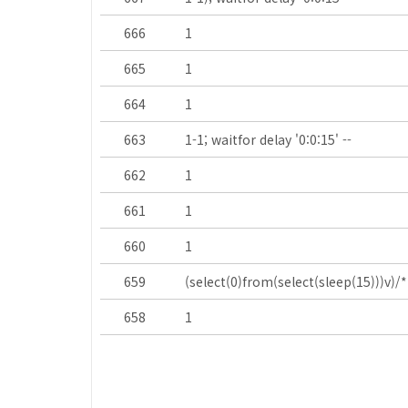
666
1
665
1
664
1
663
1-1; waitfor delay '0:0:15' --
662
1
661
1
660
1
659
(select(0)from(select(sleep(15)))v)/*'
658
1